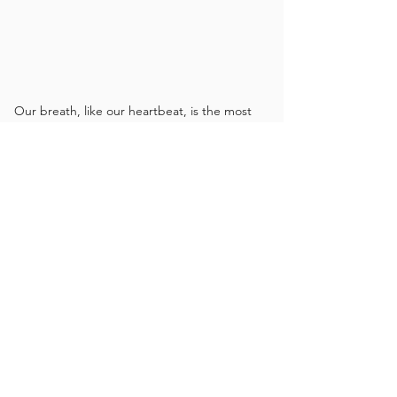
Our breath, like our heartbeat, is the most
reliable rhythm in our lives. When we
become attuned to this constant rhythm,
our breath can gradually teach us to come
back to the original silence of the mind.
Donna
Farhi