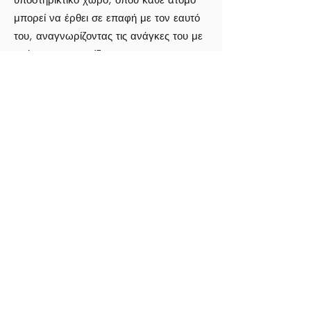
μπορεί να έρθει σε επαφή με τον εαυτό
του, αναγνωρίζοντας τις ανάγκες του με
αγάπη και φροντίδα.
Ναταλία
Η Ναταλία ανακάλυψε τη γιόγκα το
2014 στο Άμστερνταμ, αναζητώντας
ισορροπία μεταξύ της καθημερινότητας
και του απαιτητικού κόσμου του interior
design. Η πρακτική της εξελίχθηκε σε
τρόπο ζωής και την οδήγησε στην
πιστοποίησή της ως δασκάλα γιόγκα από
το Svaha Yoga.